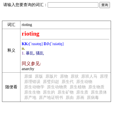
请输入您要查询的词汇：
词汇
rioting
rioting
KK:
[`raɪәtɪŋ]
DJ:
[`raiәtiŋ]
n.
释义
1.
暴乱, 骚乱
同义参见:
anarchy
原煤
原版
原版片
原物
原状
原班人马
原理
原理错误
原璧归赵
原生代
原生动物
随便看
原生动物学
原生动物类
原生植物
原生物质
原生生物
原生的
原生矿物
原生质
原生质体
原产地
原产地证明书
原由
原画
原病毒