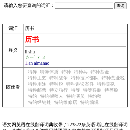
请输入您要查询的词汇：
词汇
历书
历书
释义
li shu
ㄌㄧˋ ㄕㄨ
1.
an almanac
特异
特异体质
特种
特种兵
特种基金
特种工艺
特种战争
特种技术部队
特种营业税
特种用途
特种税
特种诉讼案件
特种部队
随便看
特种邮票
特立独行
特等
特等客舱
特等舱
特约
特约撰稿人
特约演员
特约稿
特约经销处
特约维修店
特约编辑
语文网英语在线翻译词典收录了223822条英语词汇在线翻译词