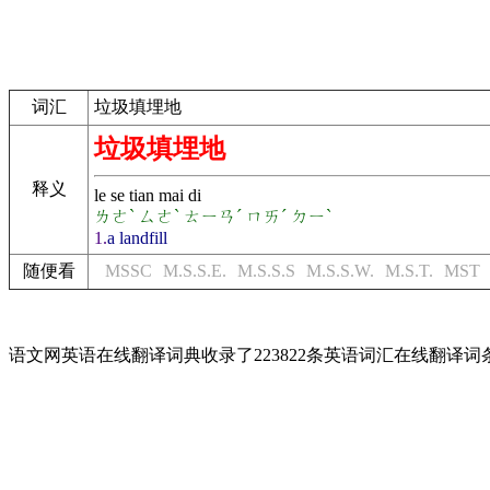
词汇
垃圾填埋地
垃圾填埋地
释义
le se tian mai di
ㄌㄜˋ ㄙㄜˋ ㄊㄧㄢˊ ㄇㄞˊ ㄉㄧˋ
1.
a landfill
随便看
MSSC
M.S.S.E.
M.S.S.S
M.S.S.W.
M.S.T.
MST
语文网英语在线翻译词典收录了223822条英语词汇在线翻