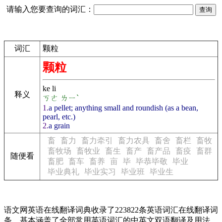
请输入您要查询的词汇：
词汇
颗粒
颗粒
ke li
释义
ㄎㄜ ㄌㄧˋ
1.
a pellet; anything small and roundish (as a bean,
pearl, etc.)
2.
a grain
畜
畜力
畜力牵引
畜力农具
畜舍
畜栏
畜牧
畜牧场
畜牧业
畜生
畜产
畜产品
畜疫
畜群
随便看
畜肥
畜车
畜养
亩
毕
毕恭毕敬
毕业
毕业典礼
毕业实习
毕业班
毕业生
语文网英语在线翻译词典收录了223822条英语词汇在线翻译词
条，基本涵盖了全部常用英语词汇的中英文双语翻译及用法，