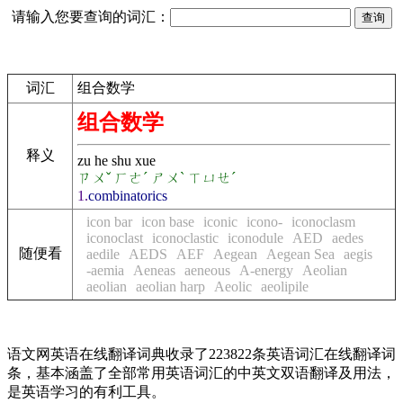
请输入您要查询的词汇：
词汇
组合数学
组合数学
释义
zu he shu xue
ㄗㄨˇ ㄏㄜˊ ㄕㄨˋ ㄒㄩㄝˊ
1.
combinatorics
icon bar
icon base
iconic
icono-
iconoclasm
iconoclast
iconoclastic
iconodule
AED
aedes
随便看
aedile
AEDS
AEF
Aegean
Aegean Sea
aegis
-aemia
Aeneas
aeneous
A-energy
Aeolian
aeolian
aeolian harp
Aeolic
aeolipile
语文网英语在线翻译词典收录了223822条英语词汇在线翻译词
条，基本涵盖了全部常用英语词汇的中英文双语翻译及用法，
是英语学习的有利工具。