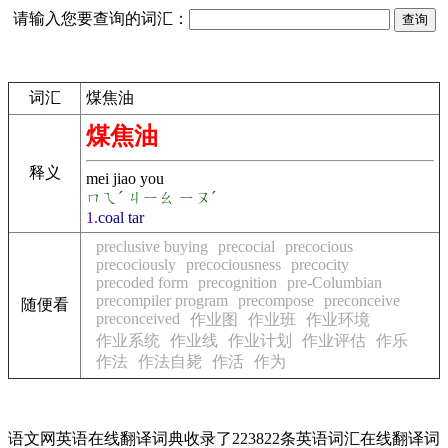
请输入您要查询的词汇：
词汇
煤焦油
煤焦油
释义
mei jiao you
ㄇㄟˊ ㄐㄧㄠ ㄧㄡˊ
1.
coal tar
preclusive buying
precocial
precocious
precociously
precociousness
precocity
precoded form
precognition
pre-Columbian
precompiler program
precompose
preconceive
随便看
preconceived
作业图
作业班
作业环境
作业系统
作业线
作业计划
作业评估
作乐
作法
作法自毙
作活
作为
语文网英语在线翻译词典收录了223822条英语词汇在线翻译词