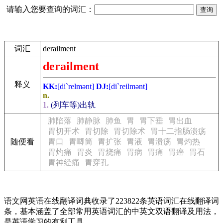
请输入您要查询的词汇：
词汇
derailment
derailment
释义
KK:
[di`relmәnt]
DJ:
[di`reilmәnt]
n.
1.
(列车等)出轨
肺陷落
肺静脉
肺鱼
胃
胃下垂
胃出血
胃切开术
胃切除
胃切除术
胃十二指肠溃疡
随便看
胃口
胃唧筒
胃扩张
胃液
胃溃疡
胃灼热
胃灼痛
胃炎
胃烧痛
胃病
胃痛
胃癌
胃石
胃神经痛
胃穿孔
语文网英语在线翻译词典收录了223822条英语词汇在线翻译词
条，基本涵盖了全部常用英语词汇的中英文双语翻译及用法，
是英语学习的有利工具。