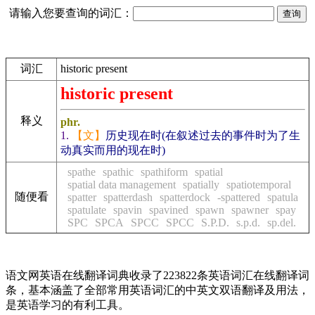
请输入您要查询的词汇：
词汇
historic present
historic present
释义
phr.
1.
【文】
历史现在时(在叙述过去的事件时为了生
动真实而用的现在时)
spathe
spathic
spathiform
spatial
spatial data management
spatially
spatiotemporal
随便看
spatter
spatterdash
spatterdock
-spattered
spatula
spatulate
spavin
spavined
spawn
spawner
spay
SPC
SPCA
SPCC
SPCC
S.P.D.
s.p.d.
sp.del.
语文网英语在线翻译词典收录了223822条英语词汇在线翻译词
条，基本涵盖了全部常用英语词汇的中英文双语翻译及用法，
是英语学习的有利工具。