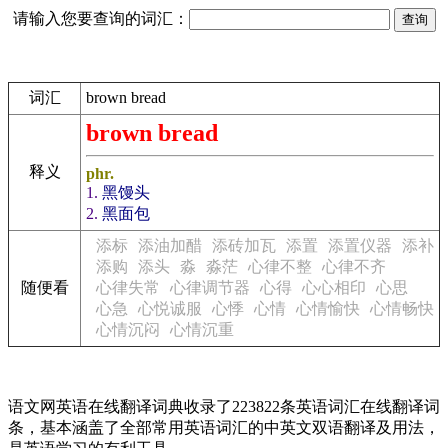
请输入您要查询的词汇：
词汇
brown bread
brown bread
释义
phr.
1.
黑馒头
2.
黑面包
添标
添油加醋
添砖加瓦
添置
添置仪器
添补
添购
添头
淼
淼茫
心律不整
心律不齐
随便看
心律失常
心律调节器
心得
心心相印
心思
心急
心悦诚服
心悸
心情
心情愉快
心情畅快
心情沉闷
心情沉重
语文网英语在线翻译词典收录了223822条英语词汇在线翻译词
条，基本涵盖了全部常用英语词汇的中英文双语翻译及用法，