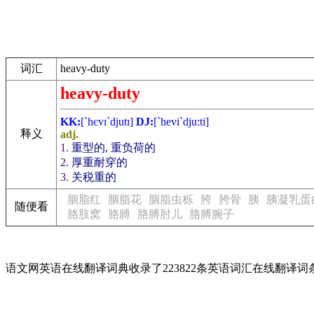
词汇
heavy-duty
heavy-duty
KK:
[`hєvɪ`djutɪ]
DJ:
[`hevi`dju:ti]
释义
adj.
1.
重型的, 重负荷的
2.
厚重耐穿的
3.
关税重的
胭脂红
胭脂花
胭脂虫栎
胯
胯骨
胰
胰凝乳蛋
随便看
胳肢窝
胳膊
胳膊肘儿
胳膊腕子
语文网英语在线翻译词典收录了223822条英语词汇在线翻