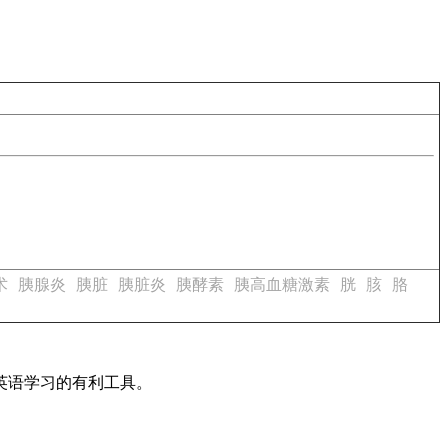
术
胰腺炎
胰脏
胰脏炎
胰酵素
胰高血糖激素
胱
胲
胳
英语学习的有利工具。