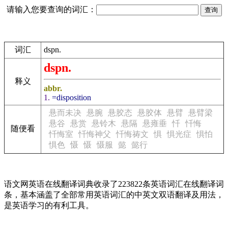
请输入您要查询的词汇：
词汇
dspn.
dspn.
释义
abbr.
1.
=disposition
悬而未决
悬腕
悬胶态
悬胶体
悬臂
悬臂梁
悬谷
悬赏
悬铃木
悬隔
悬雍垂
忏
忏悔
随便看
忏悔室
忏悔神父
忏悔祷文
惧
惧光症
惧怕
惧色
慑
慑
慑服
懿
懿行
语文网英语在线翻译词典收录了223822条英语词汇在线翻译词
条，基本涵盖了全部常用英语词汇的中英文双语翻译及用法，
是英语学习的有利工具。